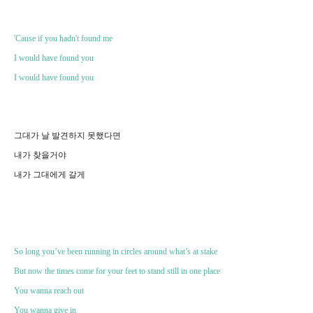
'Cause if you hadn't found me
I would have found you
I would have found you
그대가 날 발견하지 못했다면
내가 찾을거야
내가 그대에게 갈게
So long you’ve been running in circles around what’s at stake
But now the times come for your feet to stand still in one place
You wanna reach out
You wanna give in