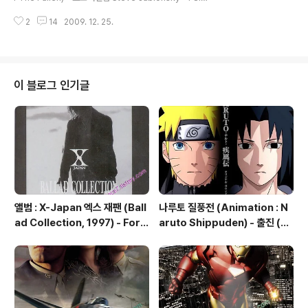
m Your Sun (너희들의 태양을 내놔라)
2
14
2009. 12. 25.
이 블로그 인기글
앨범 : X-Japan 엑스 재팬 (Ball
나루토 질풍전 (Animation : N
ad Collection, 1997) - Fore
aruto Shippuden) - 출진 (出
ver Love (영원한 사랑)
陣 ; Shutsujin) Departure T
o The Front Lines