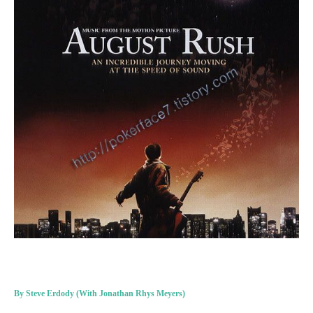
By Steve Erdody (With Jonathan Rhys Meyers)