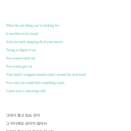
When the one thing you’re looking for
Is nowhere to be found
And you back stepping all of your moves
Trying to figure it out
You wanna reach out
You wanna give in
Your head’s wrapped around what’s around the next bend
You wish you could find something warm
'Cause you’re shivering cold
그대가 찾고 있는 것이
그 어디에도 보이지 않아서