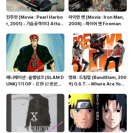
진주만 (Movie : Pearl Harbo
아이언 맨 (Movie : Iron Man,
r, 2001) - 기습공격이다 Attac
2008) - 파이어 맨 Fireman
k
애니메이션 : 슬램덩크 (SLAM D
영화 : 드림업 (BandSlam, 200
UNK) 1기 OP - 君が 好きだと
9) O.S.T. - Where Are You
叫びたい (너를 좋아한다고 외치
Now (모두 지금 어디에 있나요?)
고 싶어)