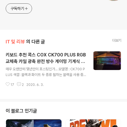
구독하기
더보기
IT 및 리뷰
의 다른 글
키보드 추천 콕스 COX CK700 PLUS RGB
교체축 카일 광축 완전 방수 게이밍 기계식 키
글 내용
보드 리뷰 (클릭)
매우 오랜만에 몇년만의 포스팅인가... 모델명 : CK700 P
LUS 색깔: 블랙과 화이트 두 종류 필자는 블랙을 사용 중
가격은 4만원 안쪽으로 매우 저렴하다. 키보드 스킨 대신
17
2
2020. 6. 3.
처음 들어있는 투명 캡을 안 쓸 땐 덮어놓는 게 좋다. 먼지
방지로 매우 유용 LED 백라이트 펑션키(FN키)와 조합해
서 색조절도 가능 클릭과 리니어두 종류. 필자는 클릭 사용
중 클릭이 소음이 있는 편, 리니어는 덜하다. 일단 예쁘다.
설명은 더 이상 귀찮아서 생략 같이 들어있는 구성품 키 캡
이 블로그 인기글
리무버 키보드 먼지떨이와간단 설명서 백라이트를 끈 상태
뒷부분 앞쪽 지지대 예전 기계식 키보드 처음 나왔을 때 멋
모르고, 제닉스 테소로 M7(15만 원 이상이었단 건 안 비