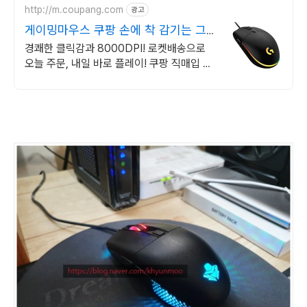
http://m.coupang.com
광고
게이밍마우스 쿠팡 손에 착 감기는 그
립
경쾌한 클릭감과 8000DPI! 로켓배송으로
오늘 주문, 내일 바로 플레이! 쿠팡 직매입 로
지텍 게이밍 마우스! 와우회원 무료배송, 30
일 반품으로 안심!