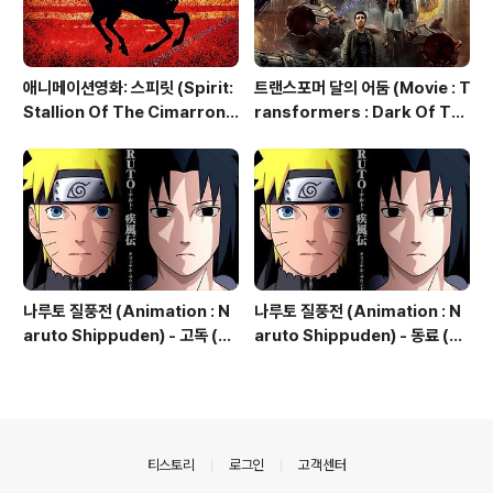
애니메이션영화: 스피릿 (Spirit:
트랜스포머 달의 어둠 (Movie : T
Stallion Of The Cimarron,
ransformers : Dark Of Th
2002) O.S.T. - Here I am
e Moon, 2011) - The World
Needs You Now
나루토 질풍전 (Animation : N
나루토 질풍전 (Animation : N
aruto Shippuden) - 고독 (孤
aruto Shippuden) - 동료 (仲
独 ; Kodoku) Loneliness
間 ; Nakama) Companions
의안내
티스토리
로그인
고객센터