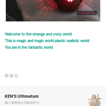
Welcome to the strange and crazy world
This is magic and tragic world
plastic realistic world ​
You are in the fantastic world
(새창열림)
로그 정보
KEN'S Ultimatum
強く求める心があるから