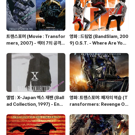
밀) 그 비싼 청축을 덜컥 구매해서 얼마나 후회를 했는지....
트랜스포머 (Movie : Transfor
영화 : 드림업 (BandSlam, 200
mers, 2007) - 섹터 7의 공격 /
9) O.S.T. - Where Are You
붙잡힌 범블비 When Feds Att
Now (모두 지금 어디에 있나요?)
ack / Bumblebee Capture
d
앨범 : X-Japan 엑스 재팬 (Ball
영화: 트랜스포머: 패자의 역습 (T
ad Collection, 1997) - Endl
ransformers: Revenge Of
ess Rain (멈추지 않는 비)
The Fallen) O.S.T - Matrix
Of Leadership (앨범 버전)