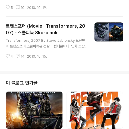
5
10
2010. 10. 19.
트랜스포머 (Movie : Transformers, 20
07) - 스콜피녹 Skorpinok
글 내용
Transformers, 2007 By Steve Jablonsky 오랜만
에 트랜스포머 스콜피녹은 전갈 디셉티콘이다. 영화 초반
에 등장하여 카타르 기지 공군들을 공격하는... 악인 디셉티
4
14
2010. 10. 15.
콘의 테마지만, 좋은 건 어쩔 수 없다.
이 블로그 인기글