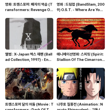
영화: 트랜스포머: 패자의 역습 (T
영화 : 드림업 (BandSlam, 200
ransformers: Revenge Of
9) O.S.T. - Where Are You
The Fallen) O.S.T - Matrix
Now (모두 지금 어디에 있나요?)
Of Leadership (앨범 버전)
앨범 : X-Japan 엑스 재팬 (Ball
애니메이션영화: 스피릿 (Spirit:
ad Collection, 1997) - Endl
Stallion Of The Cimarron,
ess Rain (멈추지 않는 비)
2002) O.S.T. - Here I am
트랜스포머 달의 어둠 (Movie : T
나루토 질풍전 (Animation : N
ransformers : Dark Of Th
aruto Shippuden) - 고독 (孤