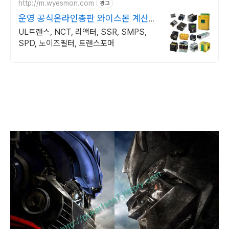
http://m.wyesmon.com
광고
운영 공식온라인총판 와이스몬 계산서
발행 대량구매 상담환영
UL트랜스, NCT, 리액터, SSR, SMPS,
SPD, 노이즈필터, 트랜스포머