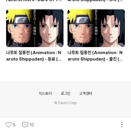
e Moon, 2011) - The World
独 ; Kodoku) Loneliness
Needs You Now
나루토 질풍전 (Animation : N
나루토 질풍전 (Animation : N
aruto Shippuden) - 동료 (仲
aruto Shippuden) - 출진 (出
間 ; Nakama) Companions
陣 ; Shutsujin) Departure T
o The Front Lines
의안내
티스토리
로그인
고객센터
© Daum Corp.
5
10