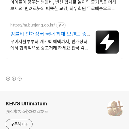
아이들이 꿈꾸는 범블비, 변신 합체로 놀이의 즐거움을 더해
보세요! 반려로봇의 따뜻한 교감, 와우회원 무료배송으로 아
이에게 특별한 경험을 선물하세요.
https://m.bunjang.co.kr/
광고
범블비 번개장터 국내 최대 브랜드 중
고거래
무이자할부부터 캐시백 혜택까지, 번개장터
에서 합리적으로 중고거래 하세요 전국 각지
에서 올라오는 전국구 최다 상품 매일 10만
개 이상의 신규 상품 업로드
(새창열림)
로그 정보
KEN'S Ultimatum
強く求める心があるから
구독하기