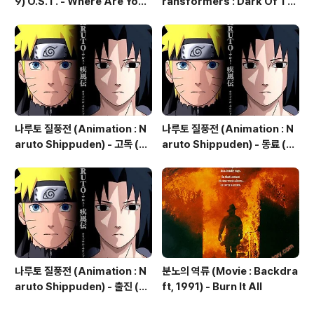
9) O.S.T. - Where Are You
ransformers : Dark Of Th
Now (모두 지금 어디에 있나요?)
e Moon, 2011) - The World
Needs You Now
나루토 질풍전 (Animation : N
나루토 질풍전 (Animation : N
aruto Shippuden) - 고독 (孤
aruto Shippuden) - 동료 (仲
独 ; Kodoku) Loneliness
間 ; Nakama) Companions
나루토 질풍전 (Animation : N
분노의 역류 (Movie : Backdra
aruto Shippuden) - 출진 (出
ft, 1991) - Burn It All
陣 ; Shutsujin) Departure T