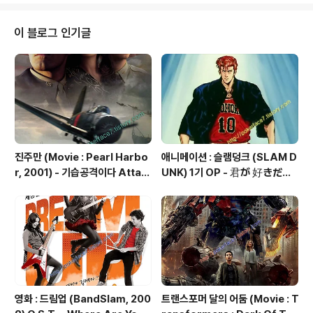
이 블로그 인기글
진주만 (Movie : Pearl Harbo
애니메이션 : 슬램덩크 (SLAM D
r, 2001) - 기습공격이다 Attac
UNK) 1기 OP - 君が 好きだと
k
叫びたい (너를 좋아한다고 외치
고 싶어)
영화 : 드림업 (BandSlam, 200
트랜스포머 달의 어둠 (Movie : T