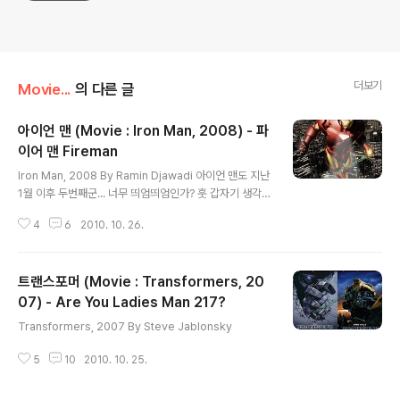
더보기
Movie...
의 다른 글
아이언 맨 (Movie : Iron Man, 2008) - 파
이어 맨 Fireman
글 내용
Iron Man, 2008 By Ramin Djawadi 아이언 맨도 지난
1월 이후 두번째군... 너무 띄엄띄엄인가? 훗 갑자기 생각난
걸 어쩌라구... 뽜이아~
4
6
2010. 10. 26.
트랜스포머 (Movie : Transformers, 20
07) - Are You Ladies Man 217?
글 내용
Transformers, 2007 By Steve Jablonsky
5
10
2010. 10. 25.